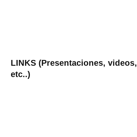
LINKS (Presentaciones, videos,
etc..)
Seminario 1: Carolina Araujo - IMPA, 13 de
octubre de 2025
El problema de Calabi
El matemático Eugenio Calabi falle