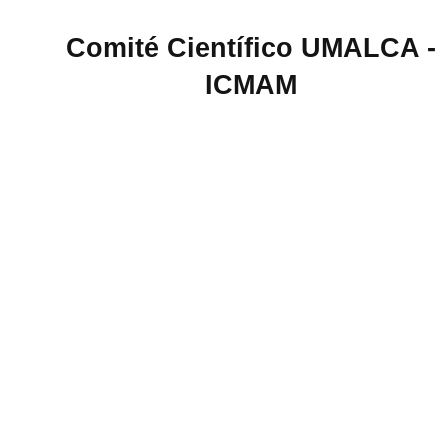
Comité Científico UMALCA -
ICMAM
Universidad de Campinas - Brasil
Presidenta de UMALCA
UNAM - México
Presidenta de la Sociedad Matemática Mexicana
WIS - Israel
Presidenta de ICMAM Latin America
UIS - Colombia
Ghent University - Bélgica