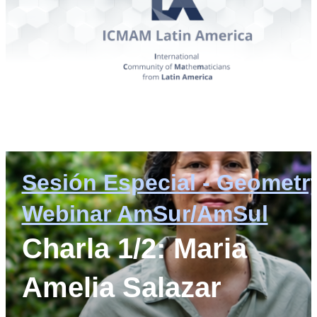
Sesión Especial - Geometr
Webinar AmSur/AmSul
Charla 1/2: Maria
Amelia Salazar